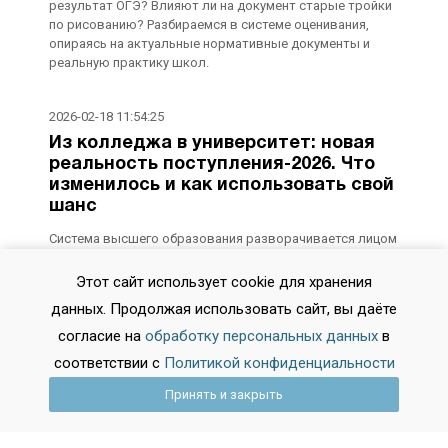
результат ОГЭ? Влияют ли на документ старые тройки
по рисованию? Разбираемся в системе оценивания,
опираясь на актуальные нормативные документы и
реальную практику школ.
2026-02-18 11:54:25
Из колледжа в университет: новая
реальность поступления-2026. Что
изменилось и как использовать свой
шанс
Система высшего образования разворачивается лицом
к выпускникам колледжей. Раньше путь «колледж —
вуз» считался уделом тех, кто не решился идти в 10-й
Этот сайт использует cookie для хранения
класс. Сегодня это осознанная стратегия, дающая
данных. Продолжая использовать сайт, вы даёте
ощутимые преимущества. Особенно с учетом
изменений, которые вступят в силу с 1 сентября 2026
согласие на
обработку персональных данных
в
года. Разбираемся, как теперь устроен переход, в каких
соответствии с
Политикой конфиденциальности
случаях можно забыть про ЕГЭ и где искать вузы,
готовые зачесть ваши дипломные работы как уже
Принять и закрыть
пройденный материал.